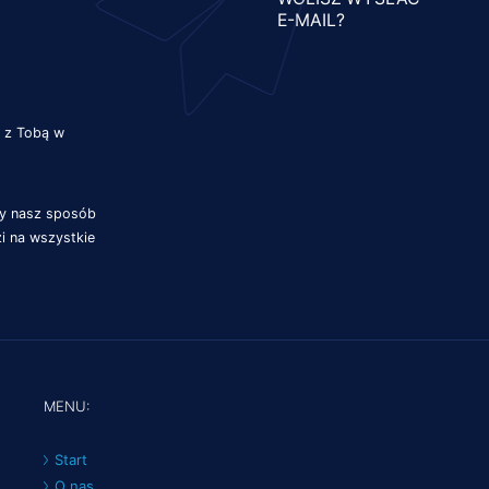
E-MAIL?
ę z Tobą w
my nasz sposób
i na wszystkie
MENU:
Start
O nas